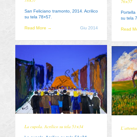
78×57
76×57
San Feliciano tramonto, 2014. Acrilico
Portella
su tela 78×57.
su tela 
Read More →
Giu 2014
Read M
La cupola. Acrilico su tela 51×34
L’attenta