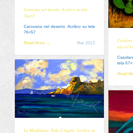
Carovana nel deserto. Acrilico su tela
76×57
Carovana nel deserto. Acrilico su tela
76×57
Casolare 
Read More →
Mar 2013
tela 67×
Casolare
tela 67×
Read M
La Maddalena. Nido d’Aquila. Acrilico su