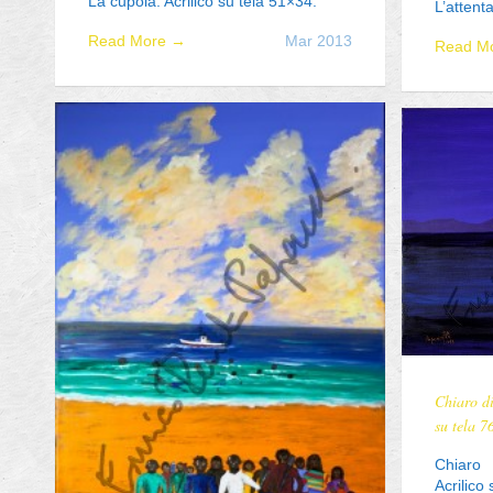
La cupola. Acrilico su tela 51×34.
L’attenta
Read More →
Mar 2013
Read M
Categorie
Meta
Quadri
Accedi
Senza categoria
degli articoli
RSS
dei commenti
RSS
WordPress.org
Chiaro d
su tela 
Chiaro
Acrilico