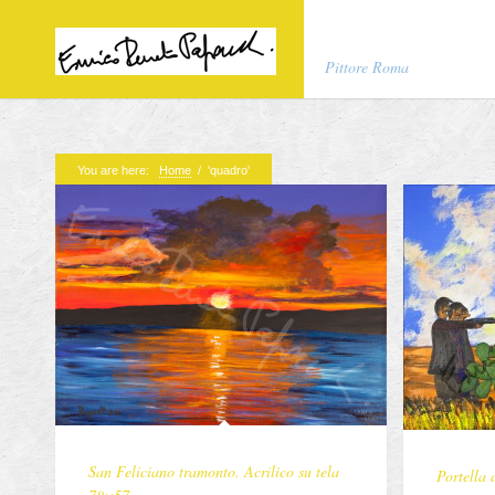
Pittore Roma
Articoli recenti
You are here:
Home
/
'quadro'
La Gerusalemme cel
tela 80×61
San Feliciano tramon
78×57
L’albero della vita. 
76×57
Portella della Ginest
76×57
La cupola. Acrilico
San Feliciano tramonto. Acrilico su tela
Portella 