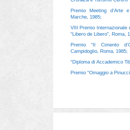
Premio Meeting d’Arte 
Marche, 1985;
VIII Premio Internazionale d
“Libero de Libero”, Roma, 
Premio “Il Cimento d’O
Campidoglio, Roma, 1985;
“Diploma di Accademico Tib
Categorie
Meta
Premio “Omaggio a Pinucci
Quadri
Accedi
Senza categoria
degli articoli
RSS
dei commenti
RSS
WordPress.org